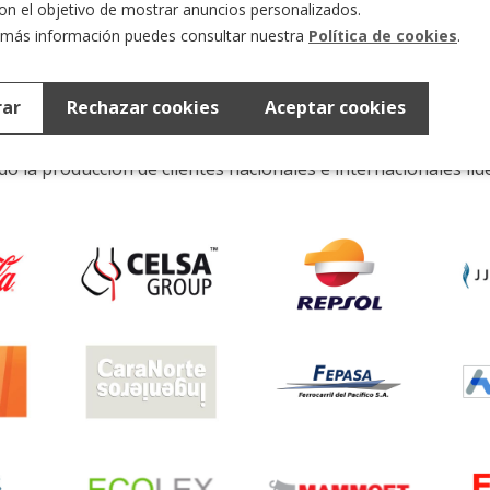
 con el objetivo de mostrar anuncios personalizados.
 más información puedes consultar nuestra
Política de cookies
.
ientes que Confían en Nosot
rar
Rechazar cookies
Aceptar cookies
 la producción de clientes nacionales e internacionales líd