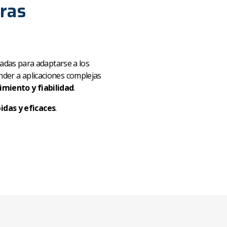
oras
ñadas para adaptarse a los
der a aplicaciones complejas
dimiento y fiabilidad
.
pidas y eficaces
.