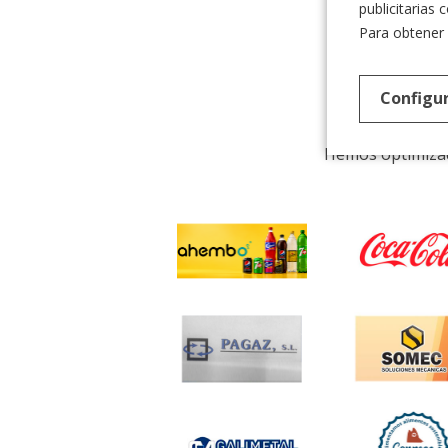
publicitarias
Para obtener
Cl
Configu
Hemos optimizado