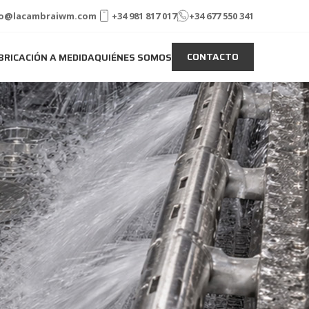
fo@lacambraiwm.com
+34 981 817 017
+34 677 550 341
CONTACTO
BRICACIÓN A MEDIDA
QUIÉNES SOMOS