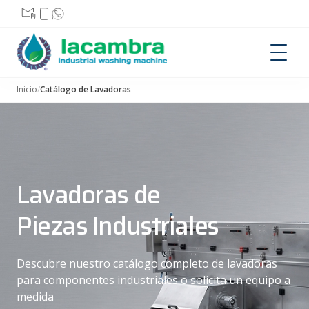
Inicio
/
Catálogo de Lavadoras
CATÁLOGO DE LAVADORAS
FABRICACIÓN A MEDIDA
QUIÉNES SOMOS
Lavadoras de
CONTACTO
Piezas Industriales
Descubre nuestro catálogo completo de lavadoras
para componentes industriales o solicita un equipo a
medida