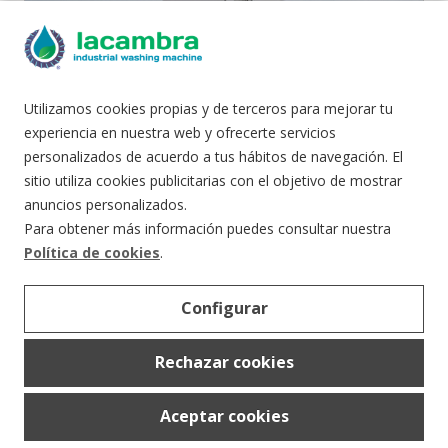
Utilizamos cookies propias y de terceros para mejorar tu
Lavadora de Colectores de Destilación
experiencia en nuestra web y ofrecerte servicios
LC 80/50 CD-SA
personalizados de acuerdo a tus hábitos de navegación. El
sitio utiliza cookies publicitarias con el objetivo de mostrar
La lavadora de colectores de destilación circular es
una solución industrial compacta, automatizada y
anuncios personalizados.
fabricada en acero inoxid…
Para obtener más información puedes consultar nuestra
Política de cookies
.
VER MODELOS
Configurar
Rechazar cookies
Aceptar cookies